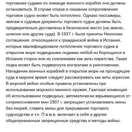
торговыми судами по команде военного корабля они должны
остановиться. В случае отказа и оказании сопротивления
торговое судно может быть потоплено. Однако пассажиры,
экипаж и судовые документы торгового судна должны быть
предварительно доставлены в безопасное место (на землю,
шлюпки или другие суда). В 1937 г. были приняты Нионские
соглашения, относящиеся к гражданской войне в Испании,
которые квалифицировали потопление торгового судна в
открытом море подводными лодками любой из борющихся в
Испании сторон или их союзниками как акты пиратства. Такая
лодка может быть подвергнута контратаке и уничтожению.
Нападение военных кораблей в открытом море на проходящие
суда в мирное время следует рассматривать как акты агрессии.
В морской войне особые правила установлены при
использовании морского минного оружия. Гаагская конвенция
об использовании подводных, автоматически взрывающихся от
соприкосновения мин 1907 г. запрещает устанавливать мины
без якорей, ставить мины для прерывания торгового
судоходства и т.п. П.в.м.в. включает в себя и другие
общепризнанные запрещенные средства и методы войны.